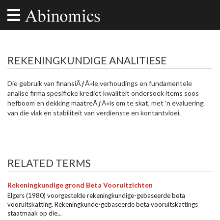
REKENINGKUNDIGE ANALITIESE
Die gebruik van finansiÃƒÂ«le verhoudings en fundamentele
analise firma spesifieke krediet kwaliteit ondersoek items soos
hefboom en dekking maatreÃƒÂ«ls om te skat, met 'n evaluering
van die vlak en stabiliteit van verdienste en kontantvloei.
RELATED TERMS
Rekeningkundige grond Beta Vooruitzichten
Elgers (1980) voorgestelde rekeningkundige-gebaseerde beta
vooruitskatting. Rekeningkunde-gebaseerde beta vooruitskattings
staatmaak op die...